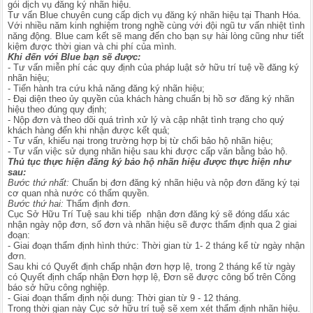
gói dịch vụ đăng ký nhãn hiệu.
Tư vấn Blue chuyên cung cấp dịch vụ đăng ký nhãn hiệu tại Thanh Hóa.
Với nhiều năm kinh nghiệm trong nghề cùng với đội ngũ tư vấn nhiệt tình
năng động. Blue cam kết sẽ mang đến cho bạn sự hài lòng cũng như tiết
kiệm được thời gian và chi phí của mình.
Khi đến với Blue bạn sẽ được:
- Tư vấn miễn phí các quy định của pháp luật sở hữu trí tuệ về đăng ký
nhãn hiệu;
- Tiến hành tra cứu khả năng đăng ký nhãn hiệu;
- Đại diện theo ủy quyền của khách hàng chuẩn bị hồ sơ đăng ký nhãn
hiệu theo đúng quy định;
- Nộp đơn và theo dõi quá trình xử lý và cập nhật tình trạng cho quý
khách hàng đến khi nhận được kết quả;
- Tư vấn, khiếu nại trong trường hợp bị từ chối bảo hộ nhãn hiệu;
- Tư vấn việc sử dụng nhãn hiệu sau khi được cấp văn bằng bảo hộ.
Thủ tục thực hiện đăng ký bảo hộ nhãn hiệu được thực hiện như
sau:
Bước thứ nhất:
Chuẩn bị đơn đăng ký nhãn hiệu và nộp đơn đăng ký tại
cơ quan nhà nước có thẩm quyền.
Bước thứ hai:
Thẩm định đơn.
Cục Sở Hữu Trí Tuệ sau khi tiếp nhận đơn đăng ký sẽ đóng dấu xác
nhận ngày nộp đơn, số đơn và nhãn hiệu sẽ được thẩm định qua 2 giai
đoạn:
- Giai đoạn thẩm định hình thức: Thời gian từ 1- 2 tháng kể từ ngày nhận
đơn.
Sau khi có Quyết định chấp nhận đơn hợp lệ, trong 2 tháng kể từ ngày
có Quyết định chấp nhận Đơn hợp lệ, Đơn sẽ được công bố trên Công
báo sở hữu công nghiệp.
- Giai đoạn thẩm định nội dung: Thời gian từ 9 - 12 tháng.
Trong thời gian này Cục sở hữu trí tuệ sẽ xem xét thẩm định nhãn hiệu.