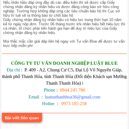
Nếu nhãn hiệu đáp ứng đầy đủ các điều kiện thì sẽ được cấp Giấy
chứng nhận đăng ký nhãn hiệu và được đăng công báo sở hữu công
nghiệp. Trường hợp không đáp ứng các tiêu chuẩn bảo hộ thì Cục sở
hữu trí tuệ sẽ ra thông báo từ chối bảo hộ
Giấy chứng nhận đăng ký nhãn hiệu có hiệu lực trong thời hạn 10 năm
kể từ ngày nộp đơn. Trước 06 tháng trước khi nhãn hiệu hết hiêu lực thì
cá nhân, tổ chức phải tiến hành gia hạn để duy trì hiệu lực của Giấy
chứng nhận đăng ký nhãn hiệu.
Mọi thắc mắc cần giải đáp liên hệ ngay với Tư vấn Blue để được tư vấn
trực tiếp miễn phí
CÔNG TY TƯ VẤN DOANH NGHIỆP LUẬT BLUE
Địa chỉ
:
P. 409 - A2, Chung Cư C5, Đại Lộ Võ Nguyên Giáp,
thành phố Thanh Hóa, tỉnh Thanh Hóa (Đối diện Khách sạn Mường
Thanh Thanh Hóa)
i
Phone
:
0944 245 786
Email
:
luatsuthanhhoa36@gmail.com
Holine
:
0973 185 258
Bài viết liên quan